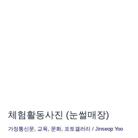
활
동
사
진
(눈
썰
매
장)
체험활동사진 (눈썰매장)
가정통신문
,
교육
,
문화
,
포토갤러리
/
Jinseop Yoo