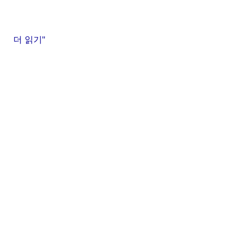
대
동
어
더 읽기"
린
이
환
쿠
경
키
수
체
비
험
대