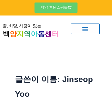
콘
백양 후원쇼핑몰
텐
츠
꿈, 희망, 사랑이 있는
로
백
양
지
역
아
동
센
터
건
너
뛰
기
글쓴이 이름: Jinseop
Yoo