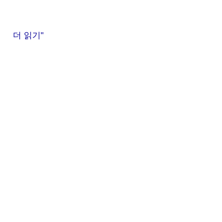
더 읽기"
어
린
이
자
치
회
의
사
진