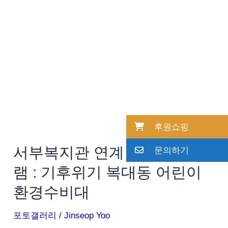
연
계
특
화
프
로
그
램
후원쇼핑
:
서부복지관 연계 특화프로그
문의하기
기
램 : 기후위기 복대동 어린이
후
위
환경수비대
기
포토갤러리
/
Jinseop Yoo
복