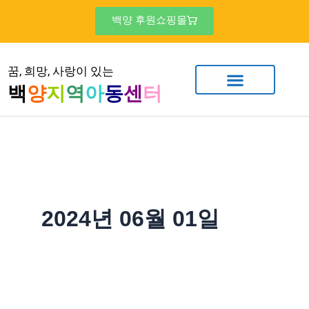
콘
백양 후원쇼핑몰
텐
츠
꿈, 희망, 사랑이 있는
로
백
양
지
역
아
동
센
터
건
너
뛰
기
2024년 06월 01일
서