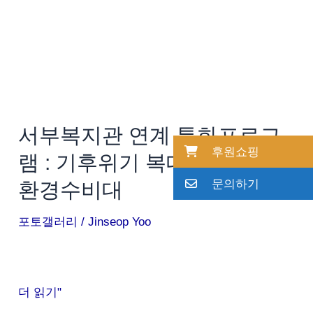
화
프
로
그
램
:
서부복지관 연계 특화프로그
기
후원쇼핑
램 : 기후위기 복대동 어린이
후
위
문의하기
환경수비대
기
포토갤러리
/
Jinseop Yoo
복
대
동
어
더 읽기"