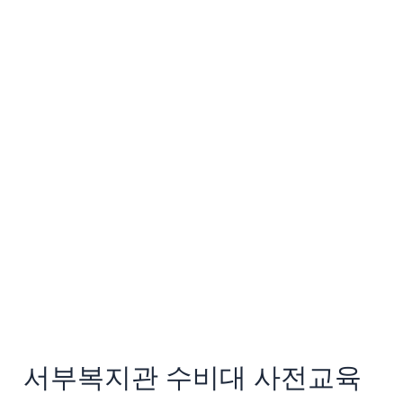
부
복
지
관
수
비
대
사
전
교
육
서부복지관 수비대 사전교육