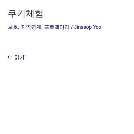
쿠키체험
보호
,
지역연계
,
포토갤러리
/
Jinseop Yoo
더 읽기"
체
험
활
동
사
진