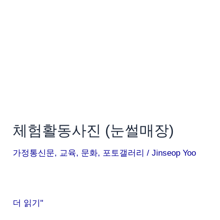
(눈
썰
매
장)
체험활동사진 (눈썰매장)
가정통신문
,
교육
,
문화
,
포토갤러리
/
Jinseop Yoo
더 읽기"