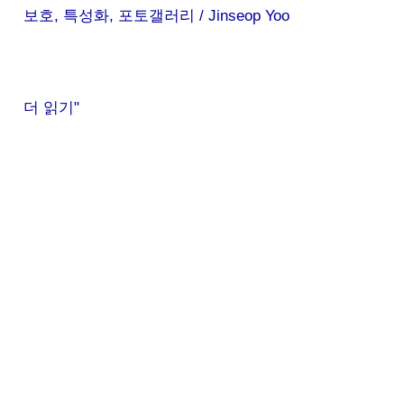
보호
,
특성화
,
포토갤러리
/
Jinseop Yoo
더 읽기"
서
부
복
지
관
연
계
특